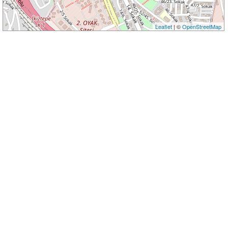
Leaflet
| ©
OpenStreetMap