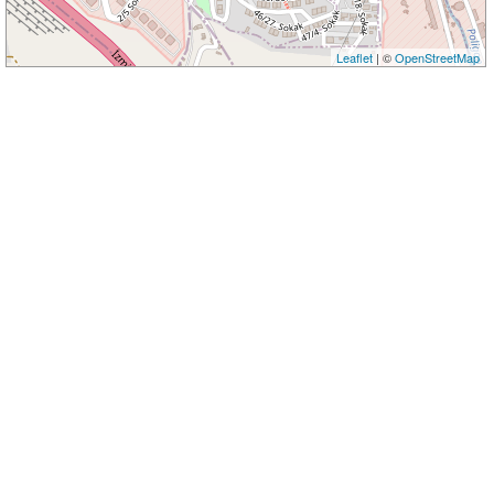
Leaflet
| ©
OpenStreetMap