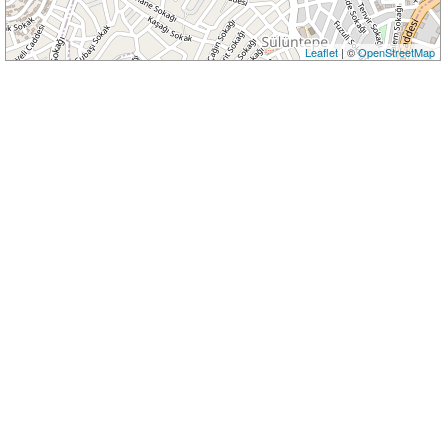
Leaflet
| ©
OpenStreetMap