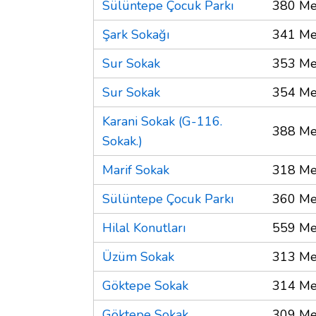
Sülüntepe Çocuk Parkı
380 Me
Şark Sokağı
341 Me
Sur Sokak
353 Me
Sur Sokak
354 Me
Karani Sokak (G-116.
388 Me
Sokak.)
Marif Sokak
318 Me
Sülüntepe Çocuk Parkı
360 Me
Hilal Konutları
559 Me
Üzüm Sokak
313 Me
Göktepe Sokak
314 Me
Göktepe Sokak
309 Me