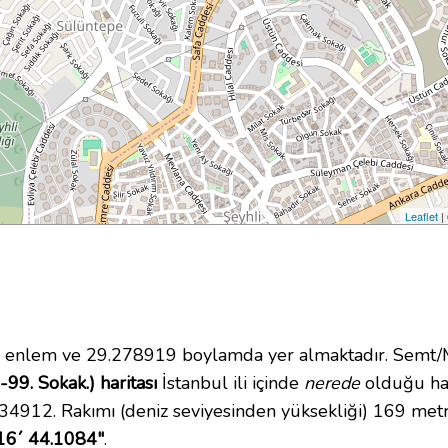
Leaflet
|
enlem ve 29.278919 boylamda yer almaktadır. Semt/M
99. Sokak.) haritası
İstanbul ili içinde
nerede
olduğu har
34912. Rakımı (deniz seviyesinden yüksekliği) 169 met
16´ 44.1084"
.