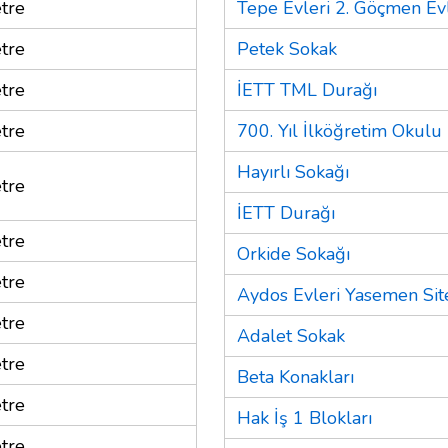
tre
Tepe Evleri 2. Göçmen Evl
tre
Petek Sokak
tre
İETT TML Durağı
tre
700. Yıl İlköğretim Okulu
Hayırlı Sokağı
tre
İETT Durağı
tre
Orkide Sokağı
tre
Aydos Evleri Yasemen Sit
tre
Adalet Sokak
tre
Beta Konakları
tre
Hak İş 1 Blokları
tre