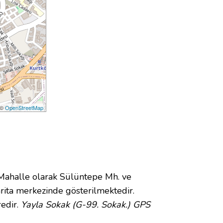
 ©
OpenStreetMap
ahalle olarak Sülüntepe Mh. ve
ita merkezinde gösterilmektedir.
redir.
Yayla Sokak (G-99. Sokak.) GPS