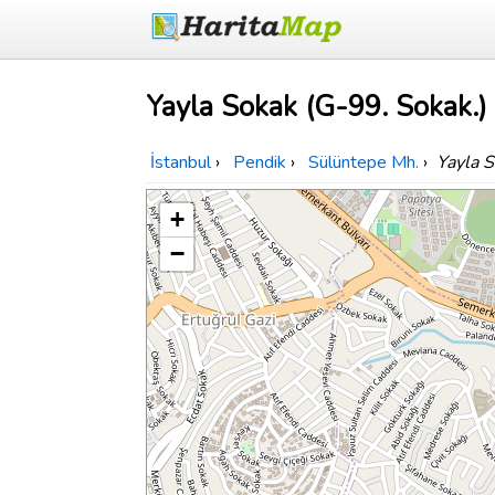
Yayla Sokak (G-99. Sokak.) 
İstanbul
›
Pendik
›
Sülüntepe Mh.
›
Yayla S
+
−