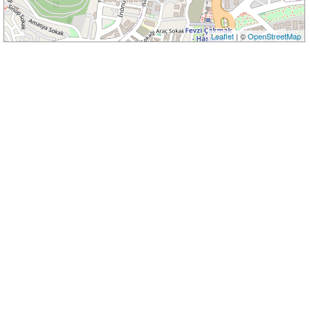
Leaflet
| ©
OpenStreetMap