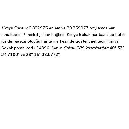
Kimya Sokak
40.892975 enlem ve 29.259077 boylamda yer
almaktadır. Pendik ilçesine bağlıdır.
Kimya Sokak haritası
İstanbul ili
içinde
nerede
olduğu harita merkezinde gösterilmektedir. Kimya
Sokak posta kodu 34896.
Kimya Sokak GPS koordinatları
40° 53´
34.7100" ve 29° 15´ 32.6772"
.