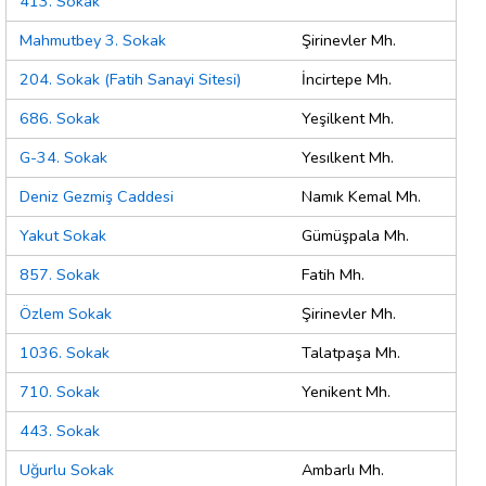
413. Sokak
Mahmutbey 3. Sokak
Şirinevler Mh.
204. Sokak (Fatih Sanayi Sitesi)
İncirtepe Mh.
686. Sokak
Yeşilkent Mh.
G-34. Sokak
Yesılkent Mh.
Deniz Gezmiş Caddesi
Namık Kemal Mh.
Yakut Sokak
Gümüşpala Mh.
857. Sokak
Fatih Mh.
Özlem Sokak
Şirinevler Mh.
1036. Sokak
Talatpaşa Mh.
710. Sokak
Yenikent Mh.
443. Sokak
Uğurlu Sokak
Ambarlı Mh.