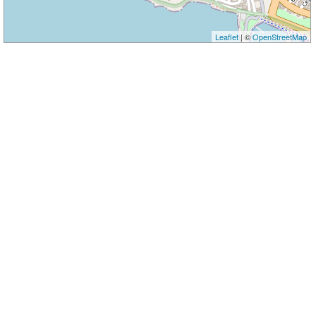
Leaflet
| ©
OpenStreetMap