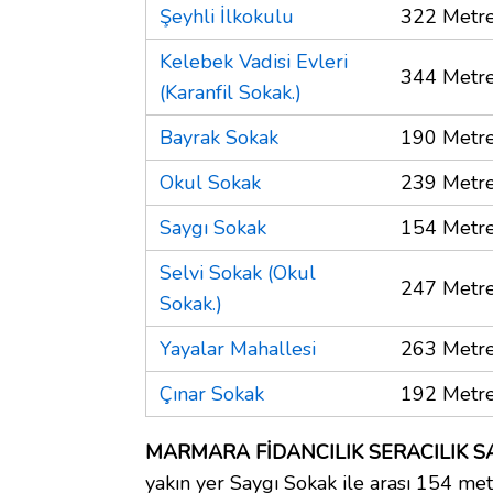
Şeyhli İlkokulu
322 Metr
Kelebek Vadisi Evleri
344 Metr
(Karanfil Sokak.)
Bayrak Sokak
190 Metr
Okul Sokak
239 Metr
Saygı Sokak
154 Metr
Selvi Sokak (Okul
247 Metr
Sokak.)
Yayalar Mahallesi
263 Metr
Çınar Sokak
192 Metr
MARMARA FİDANCILIK SERACILIK SAN. 
yakın yer Saygı Sokak ile arası 154 met