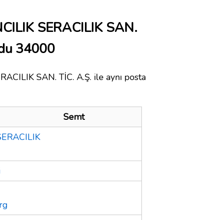
ILIK SERACILIK SAN.
odu 34000
ILIK SAN. TİC. A.Ş. ile aynı posta
Semt
ERACILIK
i
rg