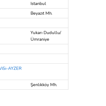
Istanbul
Beyazıt Mh.
Yukarı Dudullu/
Ümraniye
ViSi-AYZER
u
Şenlikköy Mh.