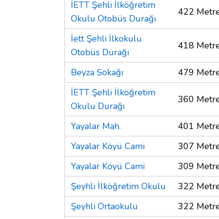
İETT Şehli İlköğretim
422 Metr
Okulu Otobüs Durağı
İett Şehli İlkokulu
418 Metr
Otobüs Durağı
Beyza Sokağı
479 Metr
İETT Şehli İlköğretim
360 Metr
Okulu Durağı
Yayalar Mah.
401 Metr
Yayalar Köyü Cami
307 Metr
Yayalar Köyü Cami
309 Metr
Şeyhli İlköğretim Okulu
322 Metr
Şeyhli Ortaokulu
322 Metr