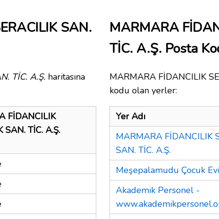
ERACILIK SAN.
MARMARA FİDANC
TİC. A.Ş. Posta K
 TİC. A.Ş.
haritasına
MARMARA FİDANCILIK SERAC
kodu olan yerler:
 FİDANCILIK
Yer Adı
 SAN. TİC. A.Ş.
MARMARA FİDANCILIK S
SAN. TİC. A.Ş.
e
Meşepalamudu Çocuk Ev
e
Akademik Personel -
e
www.akademikpersonel.o