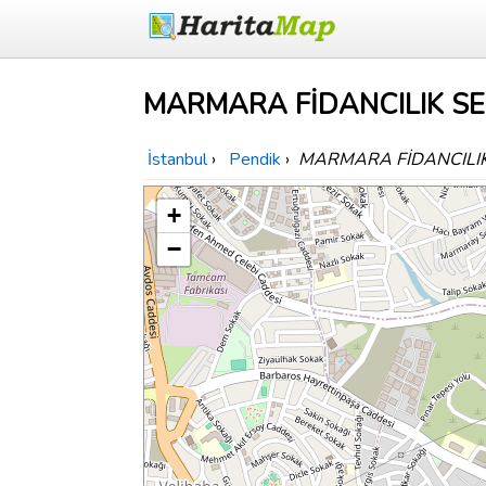
MARMARA FİDANCILIK SERAC
İstanbul
›
Pendik
›
MARMARA FİDANCILIK S
+
−