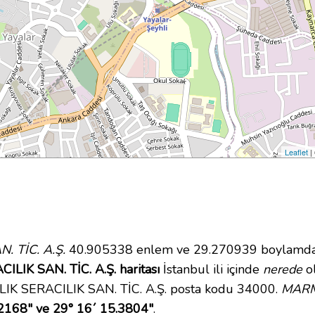
Leaflet
|
 TİC. A.Ş.
40.905338 enlem ve 29.270939 boylamda ye
IK SAN. TİC. A.Ş. haritası
İstanbul ili içinde
nerede
ol
IK SERACILIK SAN. TİC. A.Ş. posta kodu 34000.
MARM
2168" ve 29° 16´ 15.3804"
.