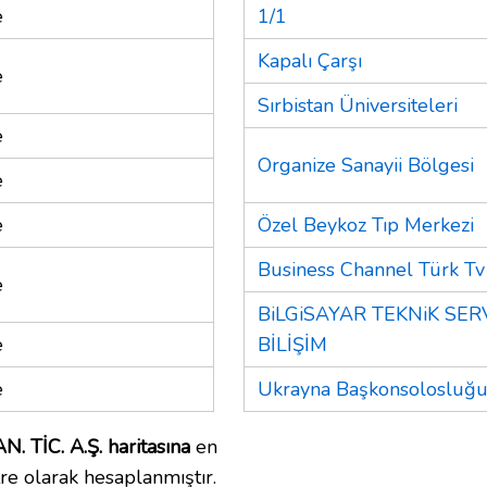
e
1/1
Kapalı Çarşı
e
Sırbistan Üniversiteleri
e
Organize Sanayii Bölgesi
e
e
Özel Beykoz Tıp Merkezi
Business Channel Türk Tv
e
BiLGiSAYAR TEKNiK SER
e
BİLİŞİM
e
Ukrayna Başkonsolosluğ
TİC. A.Ş. haritasına
en
re olarak hesaplanmıştır.