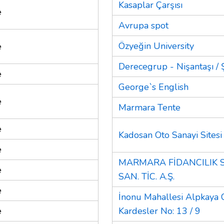
Kasaplar Çarşısı
e
Avrupa spot
Özyeğin University
e
Derecegrup - Nişantaşı / Ş
e
George`s English
e
Marmara Tente
e
Kadosan Oto Sanayi Sitesi
e
MARMARA FİDANCILIK S
e
SAN. TİC. A.Ş.
e
İnonu Mahallesi Alpkaya 
e
Kardesler No: 13 / 9