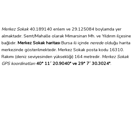
Merkez Sokak
40.189140 enlem ve 29.125084 boylamda yer
almaktadır. Semt/Mahalle olarak Mimarsinan Mh. ve Yıldırım ilçesine
bağlıdır.
Merkez Sokak haritası
Bursa ili içinde
nerede
olduğu harita
merkezinde gösterilmektedir. Merkez Sokak posta kodu 16310.
Rakımı (deniz seviyesinden yüksekliği) 164 metredir.
Merkez Sokak
GPS koordinatları
40° 11´ 20.9040" ve 29° 7´ 30.3024"
.