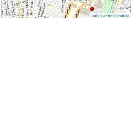
Leaflet
| ©
OpenStreetMap