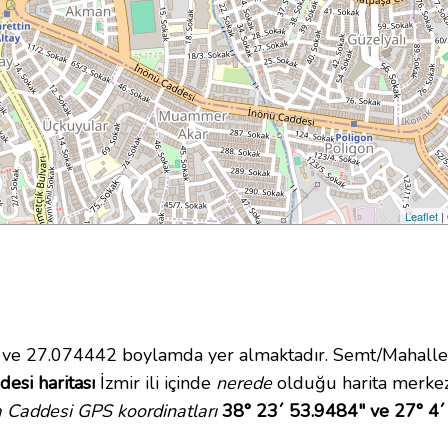
Leaflet
|
e 27.074442 boylamda yer almaktadır. Semt/Mahalle
esi haritası
İzmir ili içinde
nerede
olduğu harita merkez
 Caddesi GPS koordinatları
38° 23´ 53.9484" ve 27° 4´