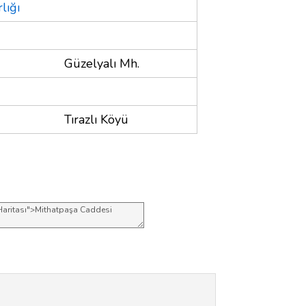
lığı
Güzelyalı Mh.
Tırazlı Köyü