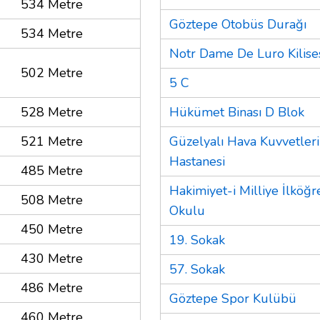
534 Metre
Göztepe Otobüs Durağı
534 Metre
Notr Dame De Luro Kilise
502 Metre
5 C
528 Metre
Hükümet Binası D Blok
521 Metre
Güzelyalı Hava Kuvvetleri
Hastanesi
485 Metre
Hakimiyet-i Milliye İlköğr
508 Metre
Okulu
450 Metre
19. Sokak
430 Metre
57. Sokak
486 Metre
Göztepe Spor Kulübü
460 Metre