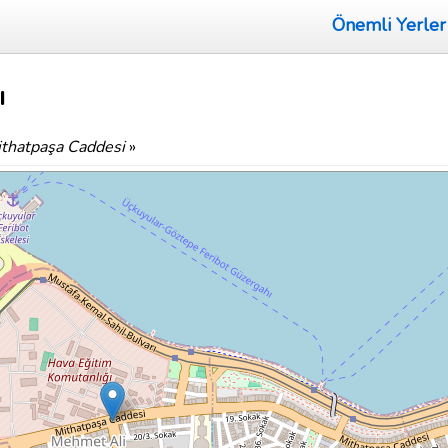
Önemli Yerler
ı
thatpaşa Caddesi
»