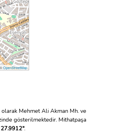
 ©
OpenStreetMap
 olarak Mehmet Ali Akman Mh. ve
inde gösterilmektedir. Mithatpaşa
 27.9912"
.