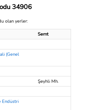
Kodu 34906
du olan yerler:
Semt
ali (Genel
Şeyhli Mh.
 Endüstri