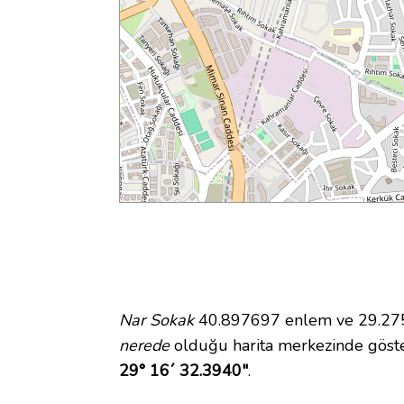
Nar Sokak
40.897697 enlem ve 29.2756
nerede
olduğu harita merkezinde göst
29° 16´ 32.3940"
.