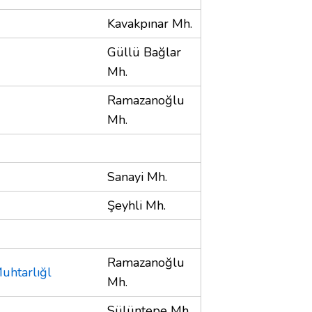
Kavakpınar Mh.
Güllü Bağlar
Mh.
Ramazanoğlu
Mh.
Sanayi Mh.
Şeyhli Mh.
Ramazanoğlu
uhtarlığl
Mh.
Sülüntepe Mh.