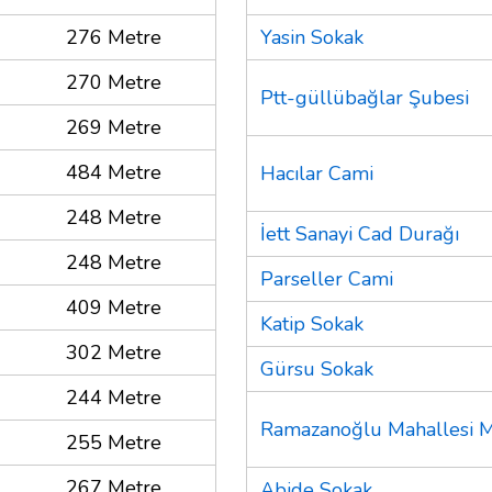
276 Metre
Yasin Sokak
270 Metre
Ptt-güllübağlar Şubesi
269 Metre
484 Metre
Hacılar Cami
248 Metre
İett Sanayi Cad Durağı
248 Metre
Parseller Cami
409 Metre
Katip Sokak
302 Metre
Gürsu Sokak
244 Metre
Ramazanoğlu Mahallesi M
255 Metre
267 Metre
Abide Sokak