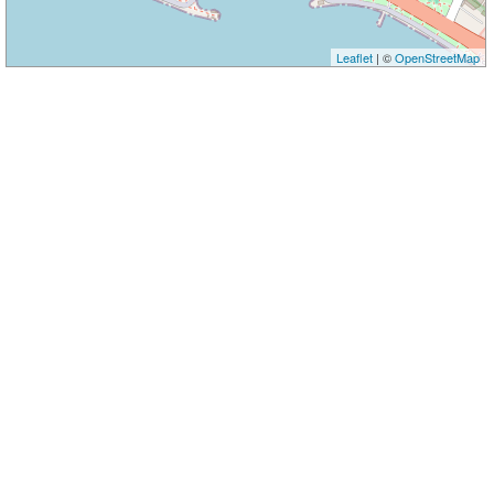
Leaflet
| ©
OpenStreetMap