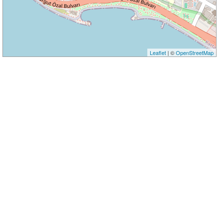
Leaflet
| ©
OpenStreetMap