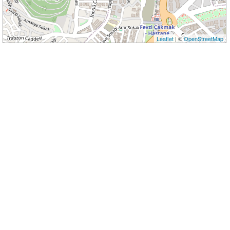
Leaflet
| ©
OpenStreetMap