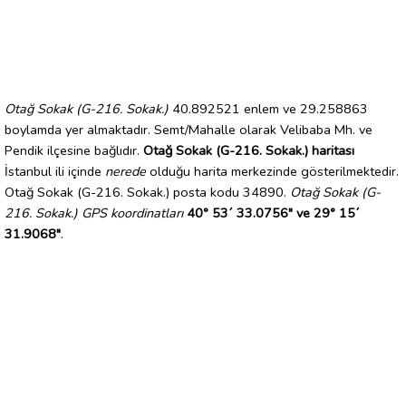
Otağ Sokak (G-216. Sokak.)
40.892521 enlem ve 29.258863
boylamda yer almaktadır. Semt/Mahalle olarak Velibaba Mh. ve
Pendik ilçesine bağlıdır.
Otağ Sokak (G-216. Sokak.) haritası
İstanbul ili içinde
nerede
olduğu harita merkezinde gösterilmektedir.
Otağ Sokak (G-216. Sokak.) posta kodu 34890.
Otağ Sokak (G-
216. Sokak.) GPS koordinatları
40° 53´ 33.0756" ve 29° 15´
31.9068"
.