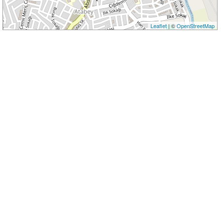
Leaflet
| ©
OpenStreetMap