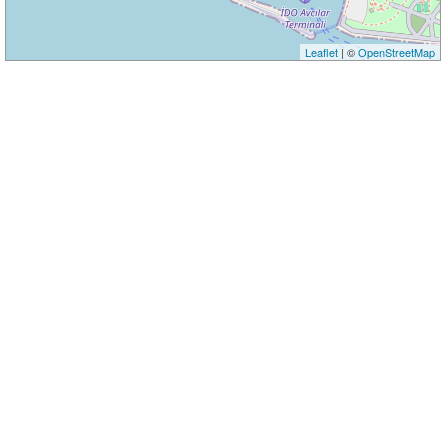
Leaflet
| ©
OpenStreetMap