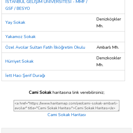
İSTANBUL GELİŞİM ÜNİVERSİTESİ - MMF /
GSF / BESYO
Denizköşkler
Yay Sokak
Mh.
Yakamoz Sokak
Özel Avcılar Sultan Fatih İlköğretim Okulu
Ambarlı Mh.
Denızkoskler
Hürriyet Sokak
Mh.
İett Hacı Şerif Durağı
Cami Sokak
haritasına link verebilirsiniz;
Cami Sokak Haritası