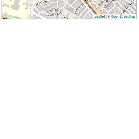
Leaflet
| ©
OpenStreetMap