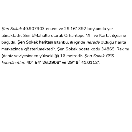
Şen Sokak
40.907303 enlem ve 29.161392 boylamda yer
almaktadır. Semt/Mahalle olarak Orhantepe Mh. ve Kartal ilçesine
bağlıdır.
Şen Sokak haritası
Istanbul ili içinde
nerede
olduğu harita
merkezinde gösterilmektedir. Şen Sokak posta kodu 34865. Rakımı
(deniz seviyesinden yüksekliği) 16 metredir.
Şen Sokak GPS
koordinatları
40° 54´ 26.2908" ve 29° 9´ 41.0112"
.