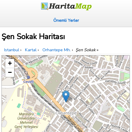
Önemli Yerler
Şen Sokak Haritası
Istanbul
›
Kartal
›
Orhantepe Mh.
›
Şen Sokak
»
+
−