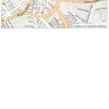
Leaflet
| ©
OpenStreetMap