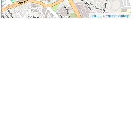
Leaflet
| ©
OpenStreetMap