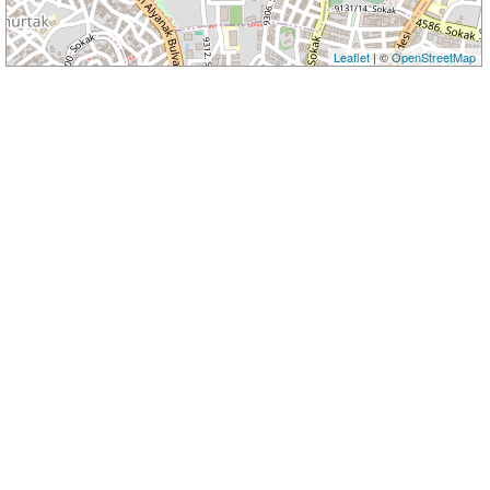
Leaflet
| ©
OpenStreetMap