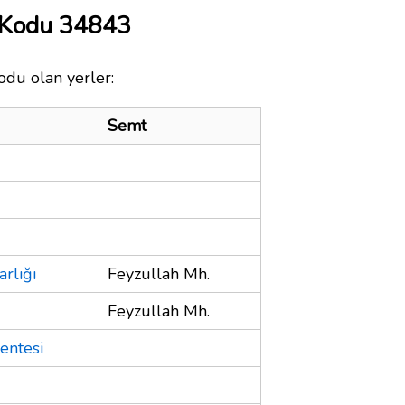
 Kodu 34843
odu olan yerler:
Semt
rlığı
Feyzullah Mh.
Feyzullah Mh.
entesi