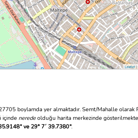
Leaflet
|
705 boylamda yer almaktadır. Semt/Mahalle olarak Fe
i içinde
nerede
olduğu harita merkezinde gösterilmekte
35.9148" ve 29° 7´ 39.7380"
.