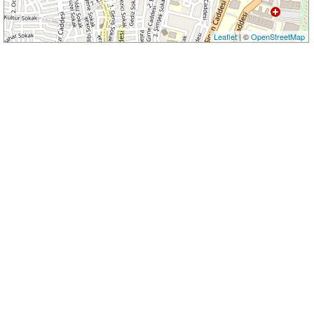
Leaflet
| ©
OpenStreetMap