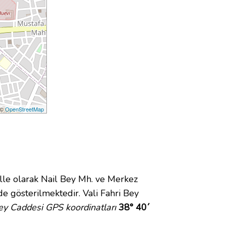
 ©
OpenStreetMap
e olarak Nail Bey Mh. ve Merkez
e gösterilmektedir. Vali Fahri Bey
Bey Caddesi GPS koordinatları
38° 40´