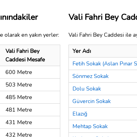
ınındakiler
Vali Fahri Bey Ca
e olarak en yakın yerler:
Vali Fahri Bey Caddesi ile a
Vali Fahri Bey
Yer Adı
Caddesi Mesafe
Fetih Sokak (Aslan Pınar S
600 Metre
Sönmez Sokak
503 Metre
Dolu Sokak
485 Metre
Güvercin Sokak
481 Metre
Elazığ
431 Metre
Mehtap Sokak
432 Metre