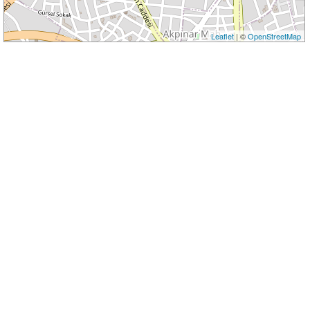
Leaflet
| ©
OpenStreetMap