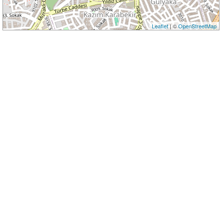
Leaflet
| ©
OpenStreetMap