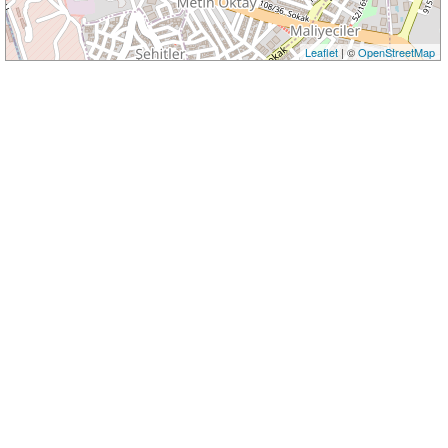
Leaflet
| ©
OpenStreetMap