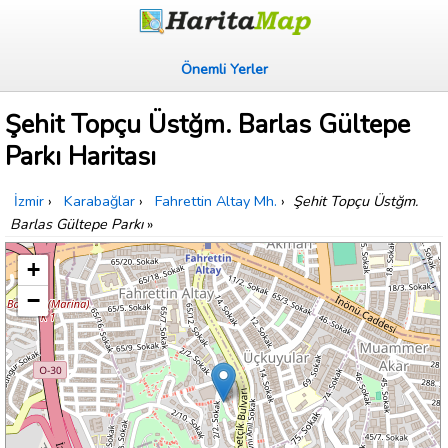
Önemli Yerler
Şehit Topçu Üstğm. Barlas Gültepe
Parkı Haritası
İzmir
›
Karabağlar
›
Fahrettin Altay Mh.
›
Şehit Topçu Üstğm.
Barlas Gültepe Parkı
»
+
−