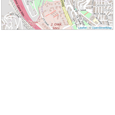
Leaflet
| ©
OpenStreetMap