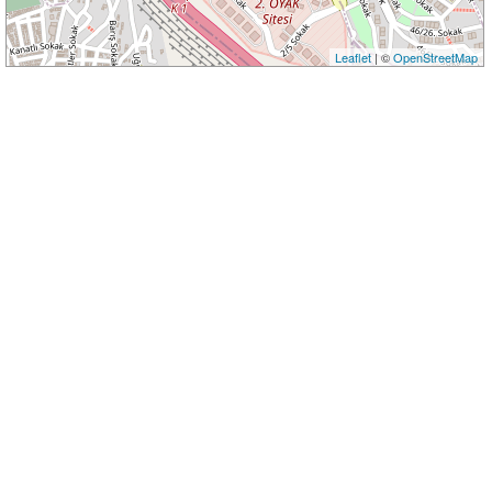
Leaflet
| ©
OpenStreetMap