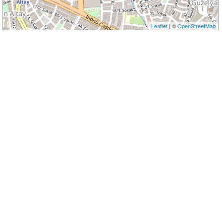
Leaflet
| ©
OpenStreetMap