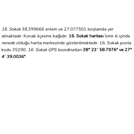
16. Sokak
38.399666 enlem ve 27.077501 boylamda yer
almaktadır. Konak ilçesine bağlıdır.
16. Sokak haritası
İzmir ili içinde
nerede
olduğu harita merkezinde gösterilmektedir. 16. Sokak posta
kodu 35290.
16. Sokak GPS koordinatları
38° 23´ 58.7976" ve 27°
4´ 39.0036"
.