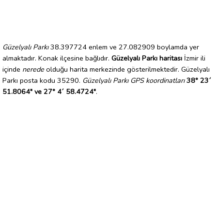
Güzelyalı Parkı
38.397724 enlem ve 27.082909 boylamda yer
almaktadır. Konak ilçesine bağlıdır.
Güzelyalı Parkı haritası
İzmir ili
içinde
nerede
olduğu harita merkezinde gösterilmektedir. Güzelyalı
Parkı posta kodu 35290.
Güzelyalı Parkı GPS koordinatları
38° 23´
51.8064" ve 27° 4´ 58.4724"
.