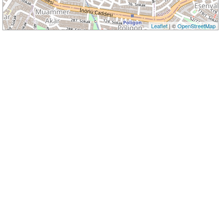
Leaflet
| ©
OpenStreetMap