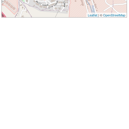
Leaflet
| ©
OpenStreetMap