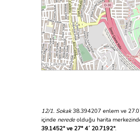
12/1. Sokak
38.394207 enlem ve 27.072
içinde
nerede
olduğu harita merkezinde
39.1452" ve 27° 4´ 20.7192"
.