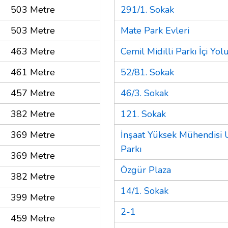
503 Metre
291/1. Sokak
503 Metre
Mate Park Evleri
463 Metre
Cemil Midilli Parkı İçi Yol
461 Metre
52/81. Sokak
457 Metre
46/3. Sokak
382 Metre
121. Sokak
369 Metre
İnşaat Yüksek Mühendisi
Parkı
369 Metre
Özgür Plaza
382 Metre
14/1. Sokak
399 Metre
2-1
459 Metre