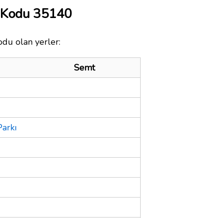
a Kodu 35140
odu olan yerler:
Semt
Parkı