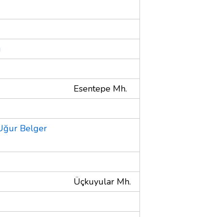
u
Esentepe Mh.
 Uğur Belger
Üçkuyular Mh.