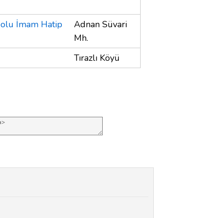
dolu İmam Hatip
Adnan Süvari
Mh.
Tırazlı Köyü