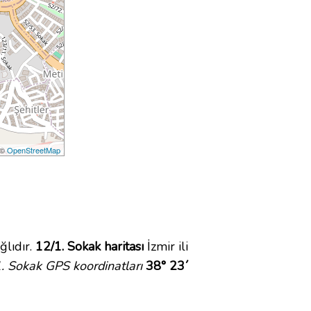
 ©
OpenStreetMap
lıdır.
12/1. Sokak haritası
İzmir ili
. Sokak GPS koordinatları
38° 23´