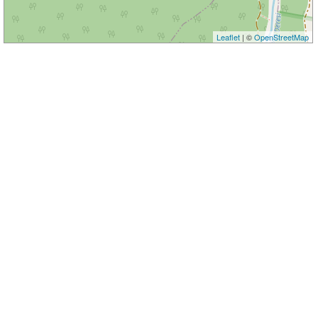
Leaflet
| ©
OpenStreetMap