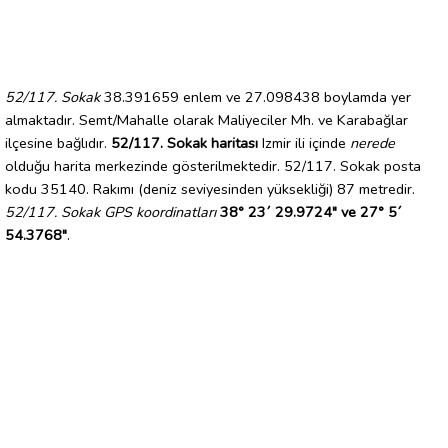
52/117. Sokak
38.391659 enlem ve 27.098438 boylamda yer
almaktadır. Semt/Mahalle olarak Maliyeciler Mh. ve Karabağlar
ilçesine bağlıdır.
52/117. Sokak haritası
Izmir ili içinde
nerede
olduğu harita merkezinde gösterilmektedir. 52/117. Sokak posta
kodu 35140. Rakımı (deniz seviyesinden yüksekliği) 87 metredir.
52/117. Sokak GPS koordinatları
38° 23´ 29.9724" ve 27° 5´
54.3768"
.