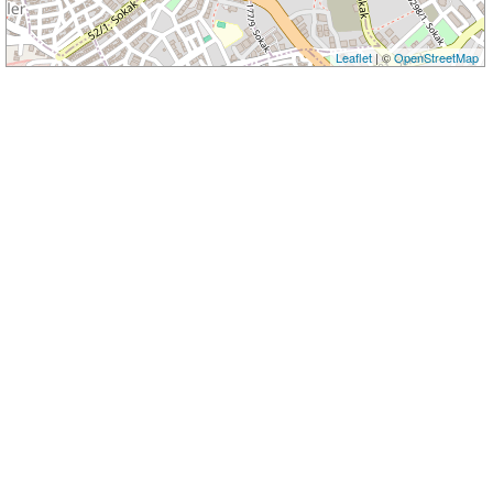
Leaflet
| ©
OpenStreetMap