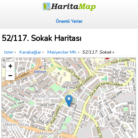
Önemli Yerler
52/117. Sokak Haritası
Izmir
›
Karabağlar
›
Maliyeciler Mh.
›
52/117. Sokak
»
+
−