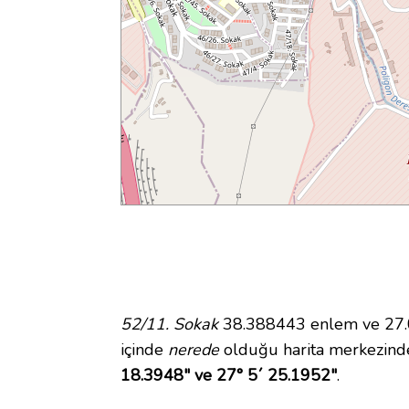
52/11. Sokak
38.388443 enlem ve 27.09
içinde
nerede
olduğu harita merkezinde
18.3948" ve 27° 5´ 25.1952"
.