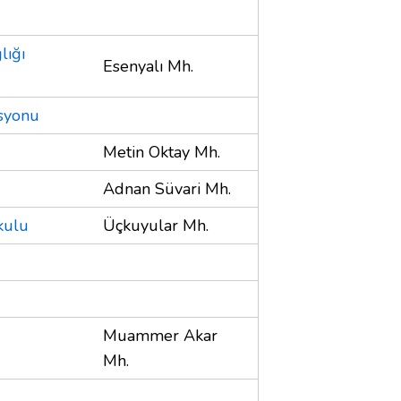
lığı
Esenyalı Mh.
asyonu
Metin Oktay Mh.
Adnan Süvari Mh.
kulu
Üçkuyular Mh.
Muammer Akar
Mh.