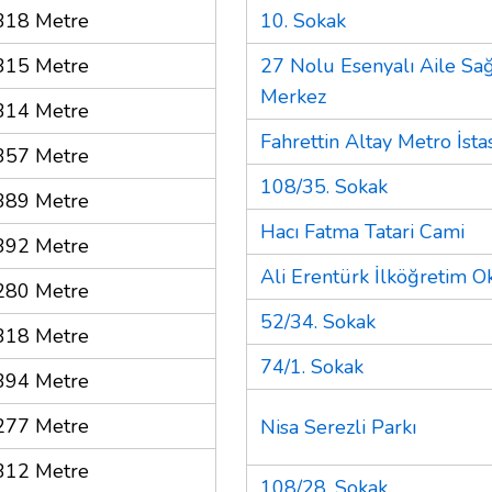
318 Metre
10. Sokak
315 Metre
27 Nolu Esenyalı Aile Sağ
Merkez
314 Metre
Fahrettin Altay Metro İst
357 Metre
108/35. Sokak
389 Metre
Hacı Fatma Tatari Cami
392 Metre
Ali Erentürk İlköğretim O
280 Metre
52/34. Sokak
318 Metre
74/1. Sokak
394 Metre
277 Metre
Nisa Serezli Parkı
312 Metre
108/28. Sokak