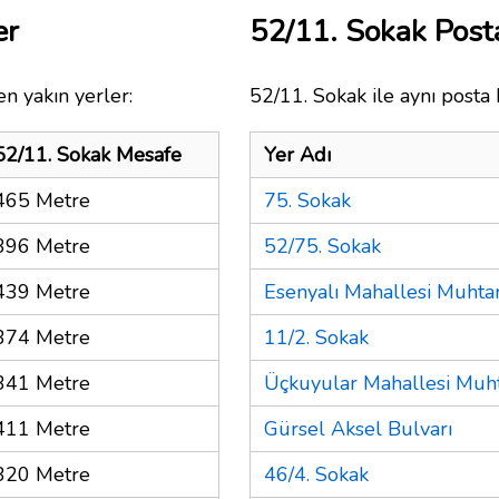
er
52/11. Sokak Pos
n yakın yerler:
52/11. Sokak ile aynı posta 
52/11. Sokak Mesafe
Yer Adı
465 Metre
75. Sokak
396 Metre
52/75. Sokak
439 Metre
Esenyalı Mahallesi Muhtar
374 Metre
11/2. Sokak
341 Metre
Üçkuyular Mahallesi Muht
411 Metre
Gürsel Aksel Bulvarı
320 Metre
46/4. Sokak