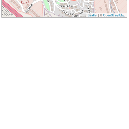
Leaflet
| ©
OpenStreetMap