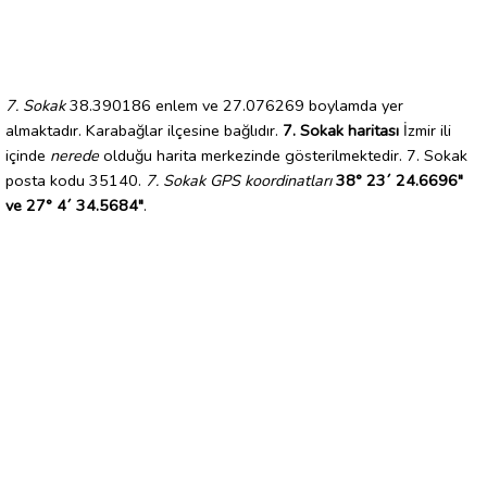
7. Sokak
38.390186 enlem ve 27.076269 boylamda yer
almaktadır. Karabağlar ilçesine bağlıdır.
7. Sokak haritası
İzmir ili
içinde
nerede
olduğu harita merkezinde gösterilmektedir. 7. Sokak
posta kodu 35140.
7. Sokak GPS koordinatları
38° 23´ 24.6696"
ve 27° 4´ 34.5684"
.