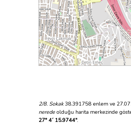
2/8. Sokak
38.391758 enlem ve 27.0711
nerede
olduğu harita merkezinde göste
27° 4´ 15.9744"
.