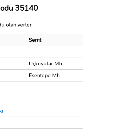
 Kodu 35140
du olan yerler:
Semt
Üçkuyular Mh.
Esentepe Mh.
kı