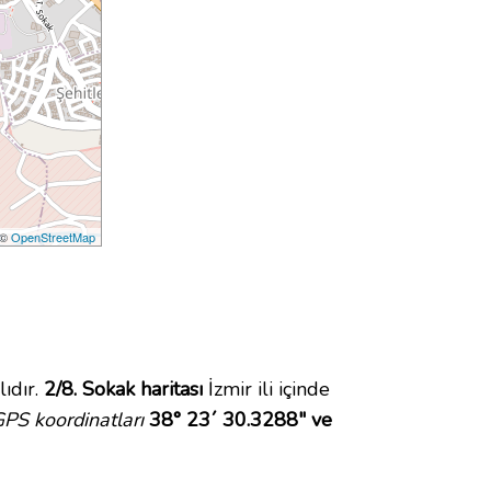
 ©
OpenStreetMap
ıdır.
2/8. Sokak haritası
İzmir ili içinde
PS koordinatları
38° 23´ 30.3288" ve