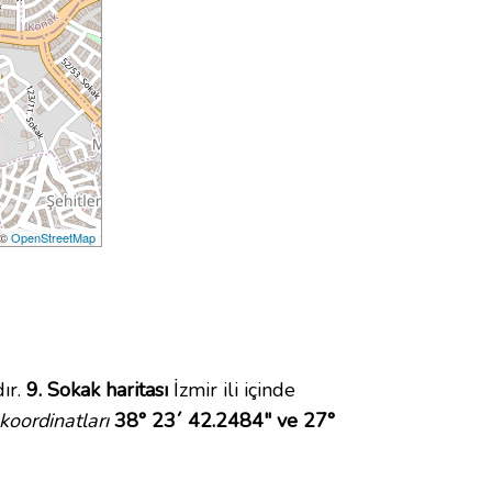
 ©
OpenStreetMap
ır.
9. Sokak haritası
İzmir ili içinde
koordinatları
38° 23´ 42.2484" ve 27°