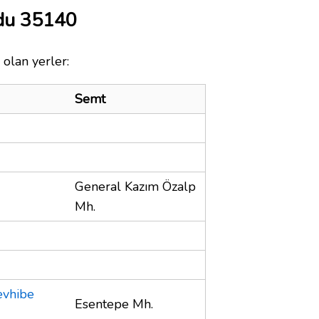
odu 35140
 olan yerler:
Semt
General Kazım Özalp
Mh.
evhibe
Esentepe Mh.