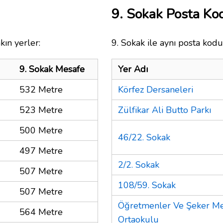
9. Sokak Posta K
kın yerler:
9. Sokak ile aynı posta kodu
9. Sokak Mesafe
Yer Adı
532 Metre
Körfez Dersaneleri
523 Metre
Zülfikar Ali Butto Parkı
500 Metre
46/22. Sokak
497 Metre
2/2. Sokak
507 Metre
108/59. Sokak
507 Metre
Öğretmenler Ve Şeker M
564 Metre
Ortaokulu