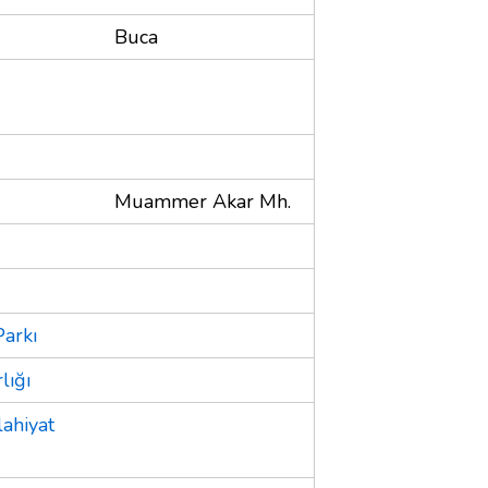
Buca
Muammer Akar Mh.
Parkı
lığı
lahiyat