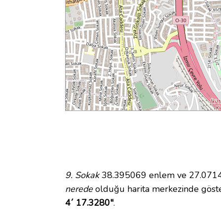
9. Sokak
38.395069 enlem ve 27.071480
nerede
olduğu harita merkezinde göste
4´ 17.3280"
.