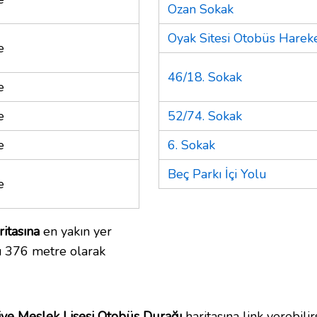
Ozan Sokak
Oyak Sitesi Otobüs Harek
e
46/18. Sokak
e
e
52/74. Sokak
e
6. Sokak
Beç Parkı İçi Yolu
e
itasına
en yakın yer
ı 376 metre olarak
iye Meslek Lisesi Otobüs Durağı
haritasına link verebilirs