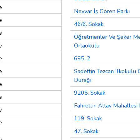
e
Nevvar İş Gören Parkı
e
46/6. Sokak
e
Öğretmenler Ve Şeker M
e
Ortaokulu
e
695-2
e
Sadettin Tezcan İlkokulu
Durağı
e
9205. Sokak
e
Fahrettin Altay Mahallesi 
e
119. Sokak
e
47. Sokak
e