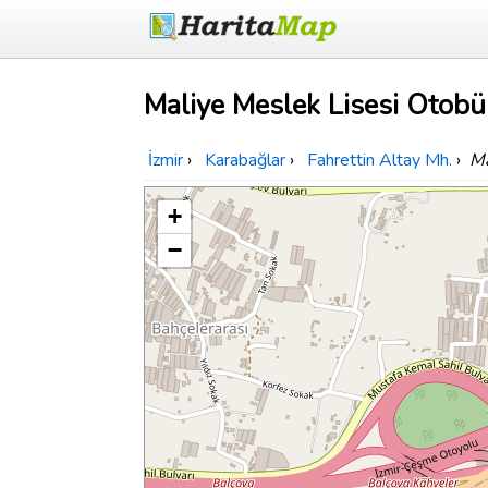
Maliye Meslek Lisesi Otobü
İzmir
›
Karabağlar
›
Fahrettin Altay Mh.
›
Ma
+
−