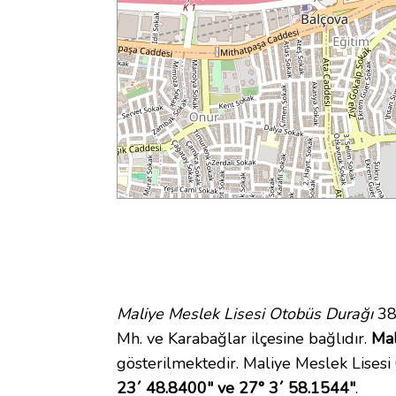
Maliye Meslek Lisesi Otobüs Durağı
38
Mh. ve Karabağlar ilçesine bağlıdır.
Mal
gösterilmektedir. Maliye Meslek Lises
23´ 48.8400" ve 27° 3´ 58.1544"
.