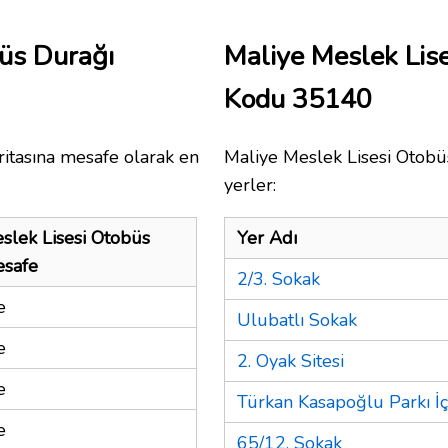
büs Durağı
Maliye Meslek Lis
Kodu 35140
itasına mesafe olarak en
Maliye Meslek Lisesi Otobüs
yerler:
slek Lisesi Otobüs
Yer Adı
esafe
2/3. Sokak
e
Ulubatlı Sokak
e
2. Oyak Sitesi
e
Türkan Kasapoğlu Parkı İç
e
65/12. Sokak