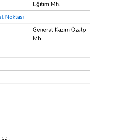
Eğitim Mh.
et Noktası
General Kazım Özalp
Mh.
iniz;