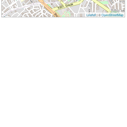
Leaflet
| ©
OpenStreetMap