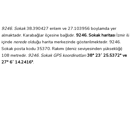
9246. Sokak
38.390427 enlem ve 27.103956 boylamda yer
almaktadır. Karabağlar ilçesine bağlıdır.
9246. Sokak haritası
İzmir ili
içinde
nerede
olduğu harita merkezinde gösterilmektedir. 9246.
Sokak posta kodu 35370. Rakımı (deniz seviyesinden yüksekliği)
108 metredir.
9246. Sokak GPS koordinatları
38° 23´ 25.5372" ve
27° 6´ 14.2416"
.