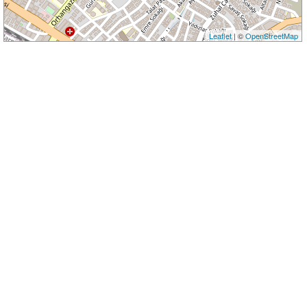
Leaflet
| ©
OpenStreetMap