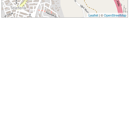
Leaflet
| ©
OpenStreetMap