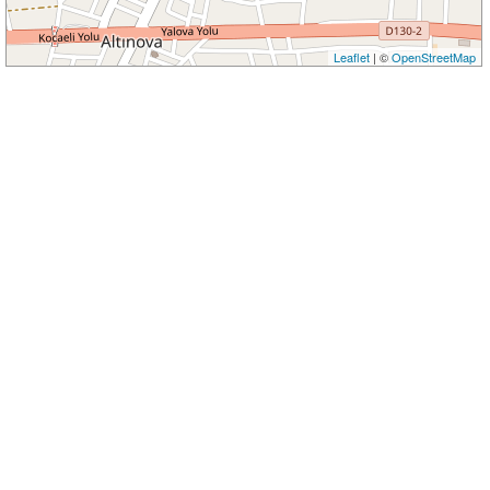
Leaflet
| ©
OpenStreetMap