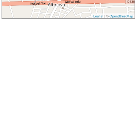
Leaflet
| ©
OpenStreetMap