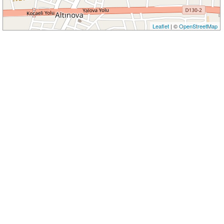
Leaflet
| ©
OpenStreetMap