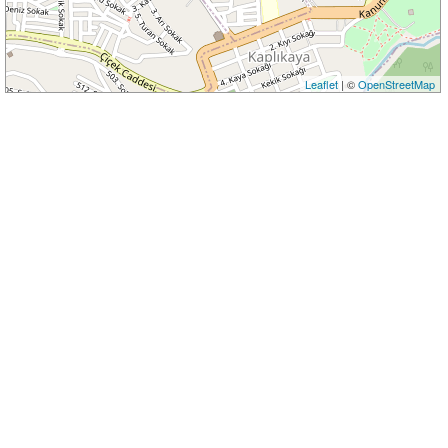
Leaflet
| ©
OpenStreetMap