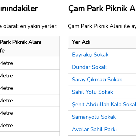
ınındakiler
Çam Park Piknik A
 olarak en yakın yerler:
Çam Park Piknik Alanı ile a
ark Piknik Alanı
Yer Adı
fe
Bayrakçı Sokak
Metre
Dündar Sokak
Metre
Saray Çıkmazı Sokak
Metre
Sahil Yolu Sokak
Metre
Şehit Abdullah Kala Soka
Metre
Samanyolu Sokak
Metre
Avcılar Sahil Parkı