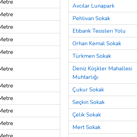
Metre
Avcılar Lunapark
Metre
Pehlivan Sokak
Metre
Etibank Tesisleri Yolu
Metre
Orhan Kemal Sokak
Metre
Türkmen Sokak
Deniz Köşkler Mahallesi
Metre
Muhtarlığı
Metre
Çukur Sokak
Metre
Seçkin Sokak
Metre
Çelik Sokak
Metre
Mert Sokak
Metre