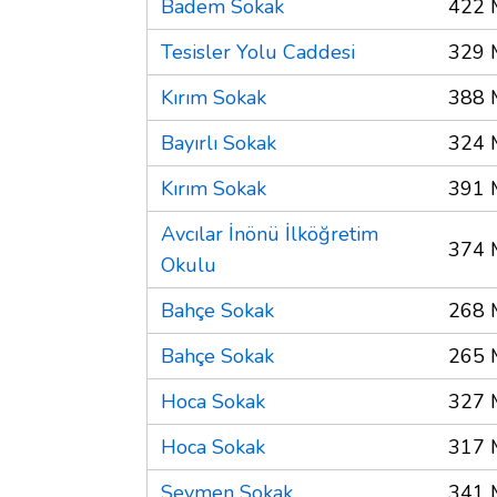
Badem Sokak
422 
Tesisler Yolu Caddesi
329 
Kırım Sokak
388 
Bayırlı Sokak
324 
Kırım Sokak
391 
Avcılar İnönü İlköğretim
374 
Okulu
Bahçe Sokak
268 
Bahçe Sokak
265 
Hoca Sokak
327 
Hoca Sokak
317 
Seymen Sokak
341 