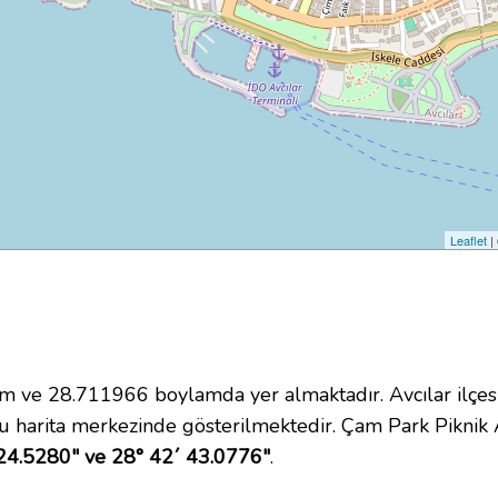
Leaflet
|
ve 28.711966 boylamda yer almaktadır. Avcılar ilçesi
 harita merkezinde gösterilmektedir. Çam Park Piknik
24.5280" ve 28° 42´ 43.0776"
.