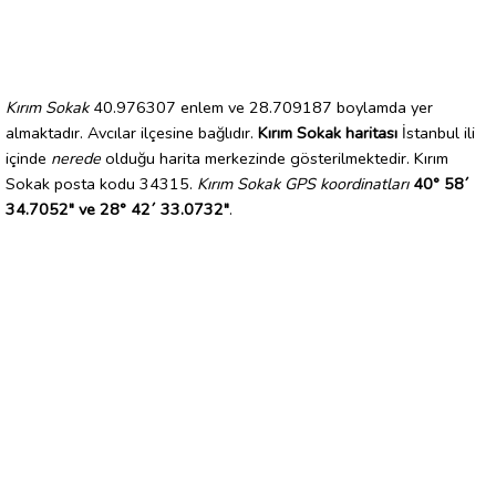
Kırım Sokak
40.976307 enlem ve 28.709187 boylamda yer
almaktadır. Avcılar ilçesine bağlıdır.
Kırım Sokak haritası
İstanbul ili
içinde
nerede
olduğu harita merkezinde gösterilmektedir. Kırım
Sokak posta kodu 34315.
Kırım Sokak GPS koordinatları
40° 58´
34.7052" ve 28° 42´ 33.0732"
.