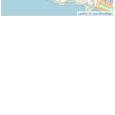
Leaflet
| ©
OpenStreetMap