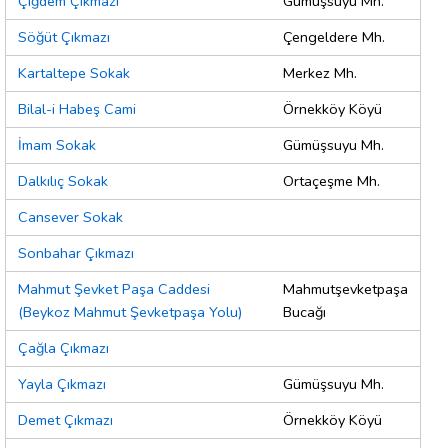
Çiğdem Çıkmazı
Gümüşsuyu Mh.
Söğüt Çıkmazı
Çengeldere Mh.
Kartaltepe Sokak
Merkez Mh.
Bilal-i Habeş Cami
Örnekköy Köyü
İmam Sokak
Gümüşsuyu Mh.
Dalkılıç Sokak
Ortaçeşme Mh.
Cansever Sokak
Sonbahar Çıkmazı
Mahmut Şevket Paşa Caddesi
Mahmutşevketpaşa
(Beykoz Mahmut Şevketpaşa Yolu)
Bucağı
Çağla Çıkmazı
Yayla Çıkmazı
Gümüşsuyu Mh.
Demet Çıkmazı
Örnekköy Köyü