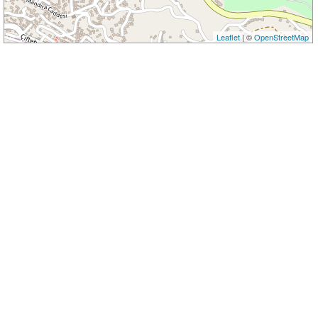
Leaflet
| ©
OpenStreetMap