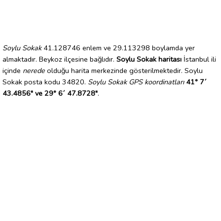
Soylu Sokak
41.128746 enlem ve 29.113298 boylamda yer
almaktadır. Beykoz ilçesine bağlıdır.
Soylu Sokak haritası
İstanbul ili
içinde
nerede
olduğu harita merkezinde gösterilmektedir. Soylu
Sokak posta kodu 34820.
Soylu Sokak GPS koordinatları
41° 7´
43.4856" ve 29° 6´ 47.8728"
.