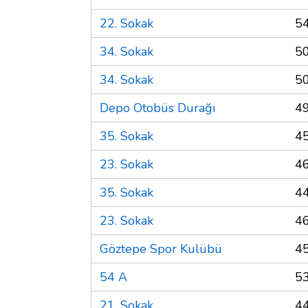
22. Sokak
5
34. Sokak
5
34. Sokak
5
Depo Otobüs Durağı
4
35. Sokak
4
23. Sokak
4
35. Sokak
4
23. Sokak
4
Göztepe Spor Kulübü
4
54 A
5
21. Sokak
4