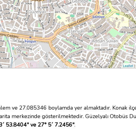
Leaflet
|
em ve 27.085346 boylamda yer almaktadır. Konak ilçes
rita merkezinde gösterilmektedir. Güzelyalı Otobüs D
3´ 53.8404" ve 27° 5´ 7.2456"
.