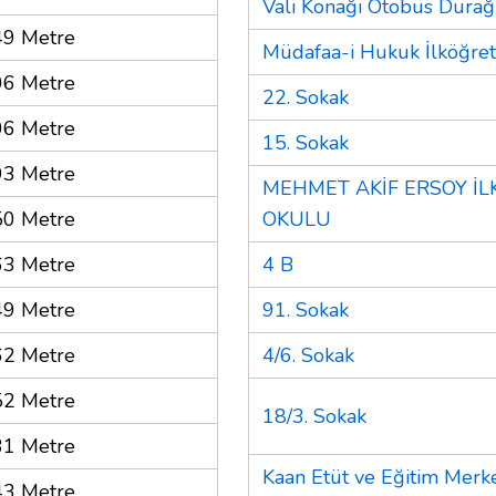
Vali Konağı Otobüs Durağ
49 Metre
Müdafaa-i Hukuk İlköğre
06 Metre
22. Sokak
06 Metre
15. Sokak
93 Metre
MEHMET AKİF ERSOY İ
50 Metre
OKULU
63 Metre
4 B
49 Metre
91. Sokak
62 Metre
4/6. Sokak
52 Metre
18/3. Sokak
31 Metre
Kaan Etüt ve Eğitim Merke
43 Metre