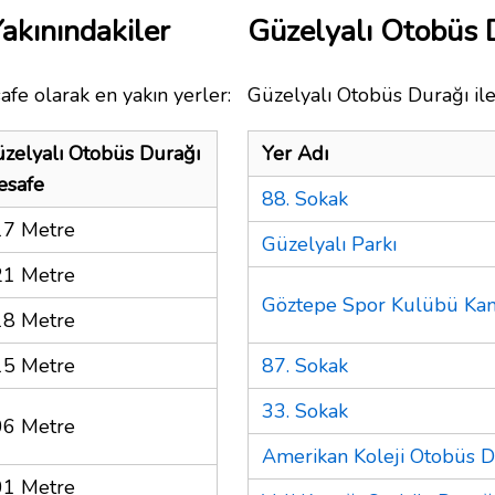
akınındakiler
Güzelyalı Otobüs 
afe olarak en yakın yerler:
Güzelyalı Otobüs Durağı ile
zelyalı Otobüs Durağı
Yer Adı
esafe
88. Sokak
17 Metre
Güzelyalı Parkı
21 Metre
Göztepe Spor Kulübü Kam
18 Metre
15 Metre
87. Sokak
33. Sokak
06 Metre
Amerikan Koleji Otobüs D
01 Metre