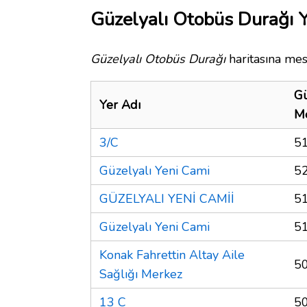
Güzelyalı Otobüs Durağı Y
Güzelyalı Otobüs Durağı
haritasına mes
Gü
Yer Adı
M
3/C
5
Güzelyalı Yeni Cami
5
GÜZELYALI YENİ CAMİİ
5
Güzelyalı Yeni Cami
5
Konak Fahrettin Altay Aile
5
Sağlığı Merkez
13 C
5