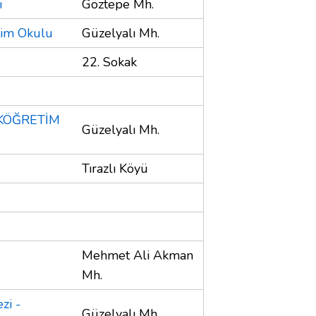
ı
Göztepe Mh.
tim Okulu
Güzelyalı Mh.
22. Sokak
LKÖĞRETİM
Güzelyalı Mh.
Tırazlı Köyü
Mehmet Ali Akman
Mh.
zi -
Güzelyalı Mh.