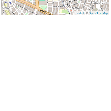
Leaflet
| ©
OpenStreetMap